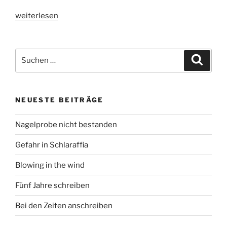
„documenta
weiterlesen
01:
Das
Vorurteil“
Suchen
Suche
nach:
NEUESTE BEITRÄGE
Nagelprobe nicht bestanden
Gefahr in Schlaraffia
Blowing in the wind
Fünf Jahre schreiben
Bei den Zeiten anschreiben