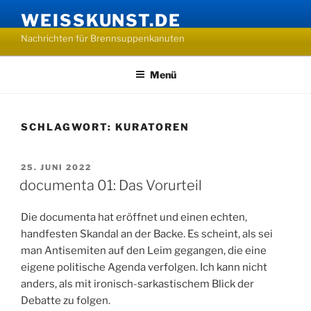
Zum
WEISSKUNST.DE
Inhalt
Nachrichten für Brennsuppenkanuten
springen
Menü
SCHLAGWORT:
KURATOREN
VERÖFFENTLICHT
25. JUNI 2022
AM
documenta 01: Das Vorurteil
Die documenta hat eröffnet und einen echten,
handfesten Skandal an der Backe. Es scheint, als sei
man Antisemiten auf den Leim gegangen, die eine
eigene politische Agenda verfolgen. Ich kann nicht
anders, als mit ironisch-sarkastischem Blick der
Debatte zu folgen.